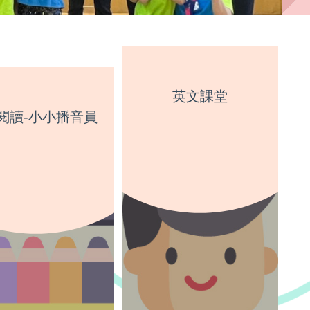
英文課堂
閱讀-小小播音員