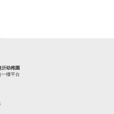
趣沂幼稚園
坊一樓平台
k