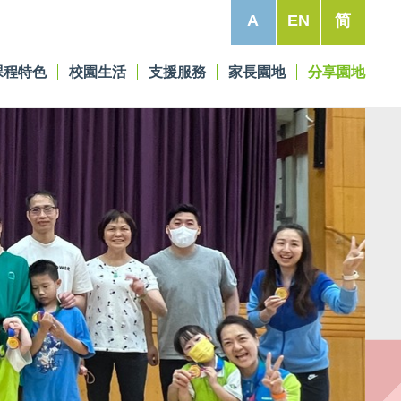
A
EN
简
課程特色
校園生活
支援服務
家長園地
分享園地