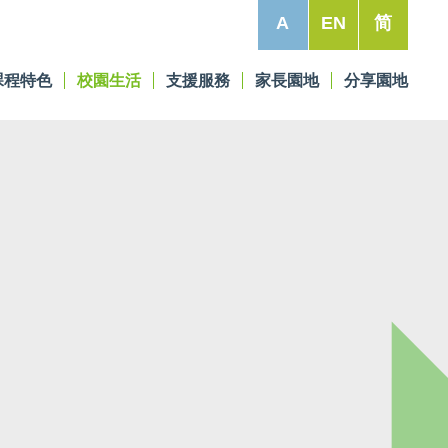
A
EN
简
課程特色
校園生活
支援服務
家長園地
分享園地